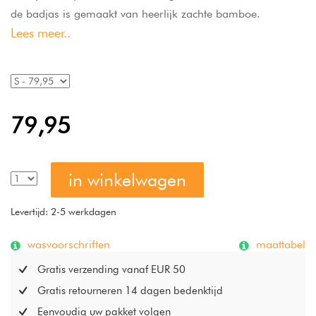
de badjas is gemaakt van heerlijk zachte bamboe.
Lees meer..
Beaumont badjas van Vandyck heeft grote steekzakken en
een omgeslagen kraag. Deze badjas is geschikt voor zowel
heren als dames.
79,95
in winkelwagen
Levertijd: 2-5 werkdagen
wasvoorschriften
maattabel
Gratis verzending vanaf EUR 50
Gratis retourneren 14 dagen bedenktijd
Eenvoudig uw pakket volgen