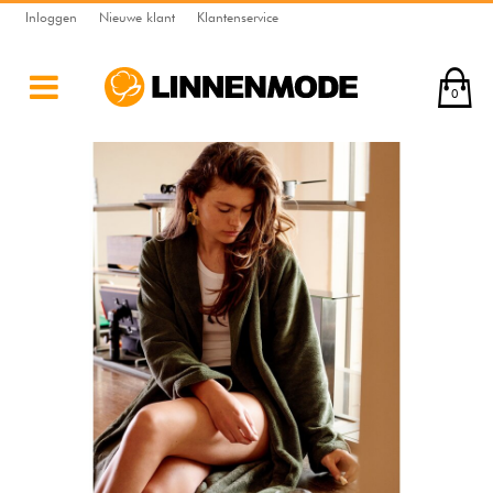
Inloggen
Nieuwe klant
Klantenservice
0