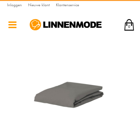
Inloggen
Nieuwe klant
Klantenservice
0