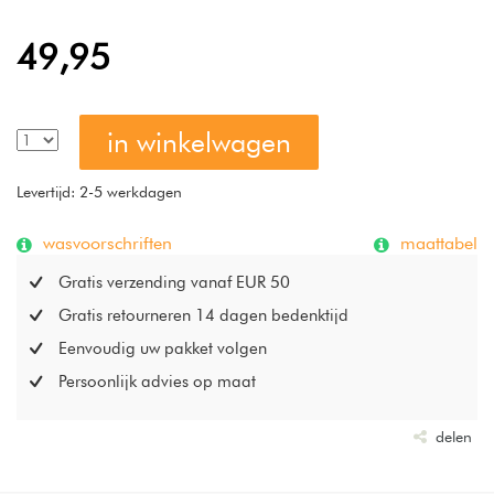
De stof is pillingvrij, waardoor het hoeslaken superzacht en
glad blijft. Bovendien is deze organische jersey ademend
49,95
en heerlijk vriendelijk voor de huid. Droom zacht! Dit
Perfect Organic hoeslaken, gemaakt van 95% GOTS-
gecertificeerd katoen en 5% elastaan, is duurzaam, lekker
in winkelwagen
zacht en heeft een lichte glans. Wasbaar op max 60 °C en
geschikt voor wasdroger.
Levertijd: 2-5 werkdagen
wasvoorschriften
maattabel
Gratis verzending vanaf EUR 50
Gratis retourneren 14 dagen bedenktijd
Eenvoudig uw pakket volgen
Persoonlijk advies op maat
delen