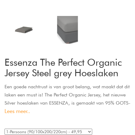
Essenza The Perfect Organic
Jersey Steel grey Hoeslaken
Een goede nachtrust is van groot belang, wat maakt dat dit
laken een must is! The Perfect Organic Jersey, het nieuwe
Silver hoeslaken van ESSENZA, is gemaakt van 95% GOTS-
Lees meer..
gecertificeerd biologisch katoen en 5% elastaan. In
combinatie met elastiek rondom zorgt dit voor een extra
sterke stretchkwaliteit en heeft dit hoeslaken de perfecte fit.