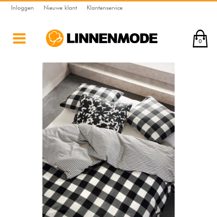
Inloggen
Nieuwe klant
Klantenservice
0