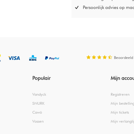
Persoonlijk advies op ma
Beoordeeld
Populair
Mijn acco
Vandyck
Registreren
SNURK
Mijn bestellin
Cawö
Mijn tickets
Vossen
Mijn verlanglij