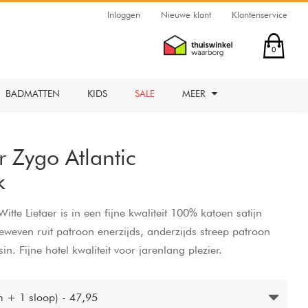
Inloggen
Nieuwe klant
Klantenservice
0
BADMATTEN
KIDS
SALE
MEER
r Zygo Atlantic
k
te Lietaer is in een fijne kwaliteit 100% katoen satijn
weven ruit patroon enerzijds, anderzijds streep patroon
in. Fijne hotel kwaliteit voor jarenlang plezier.
 + 1 sloop) - 47,95