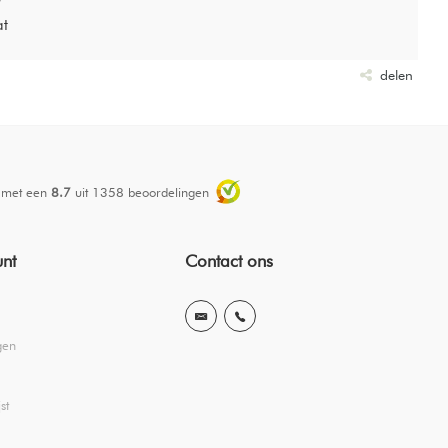
at
delen
 met een
8.7
uit
1358
beoordelingen
unt
Contact ons
gen
st