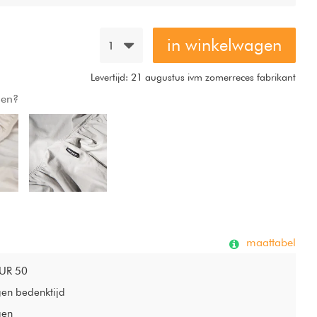
in winkelwagen
1
Levertijd: 21 augustus ivm zomerreces fabrikant
gen?
maattabel
EUR 50
gen bedenktijd
gen