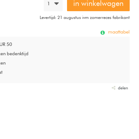
in winkelwagen
1
Levertijd: 21 augustus ivm zomerreces fabrikant
maattabel
EUR 50
gen bedenktijd
gen
at
delen