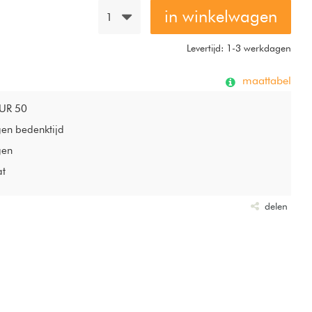
in winkelwagen
1
Levertijd: 1-3 werkdagen
maattabel
EUR 50
gen bedenktijd
gen
at
delen