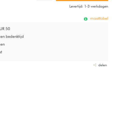
Levertijd: 1-3 werkdagen
maattabel
EUR 50
gen bedenktijd
gen
at
delen