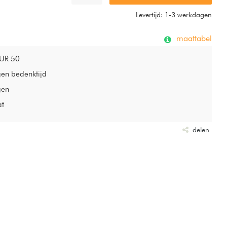
Levertijd: 1-3 werkdagen
maattabel
EUR 50
gen bedenktijd
gen
at
delen