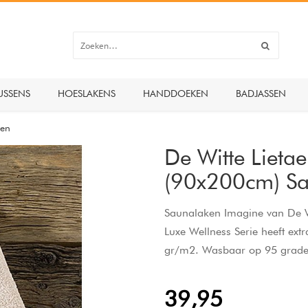
USSENS
HOESLAKENS
HANDDOEKEN
BADJASSEN
ken
De Witte Lieta
(90x200cm) S
Saunalaken Imagine van De Wit
Luxe Wellness Serie heeft ex
gr/m2. Wasbaar op 95 graden
39,95