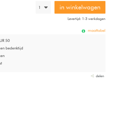
in winkelwagen
1
Levertijd: 1-3 werkdagen
maattabel
EUR 50
gen bedenktijd
gen
at
delen