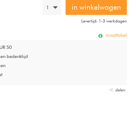
in winkelwagen
1
Levertijd: 1-3 werkdagen
maattabel
EUR 50
gen bedenktijd
gen
at
delen