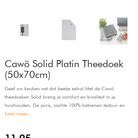
Cawö Solid Platin Theedoek
(50x70cm)
Geef uw keuken net dat beetje extra! Met de Cawö
theedoeken Solid breng je comfort en kwaliteit in je
huishouden. De pure, zachte 100% katoenen textuur en
Lees meer..
een grote diversiteit aan kleuren zullen uw huis betoveren.