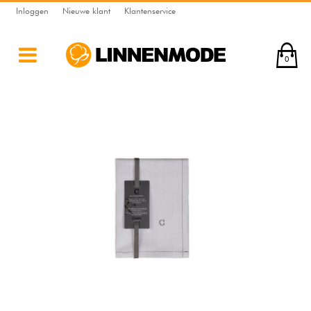
Inloggen
Nieuwe klant
Klantenservice
0