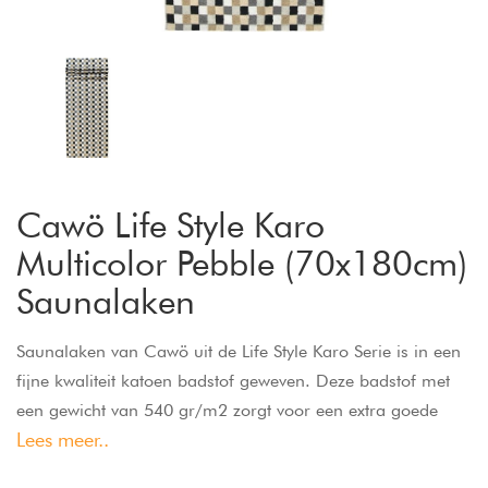
Cawö Life Style Karo
Multicolor Pebble (70x180cm)
Saunalaken
Saunalaken van Cawö uit de Life Style Karo Serie is in een
fijne kwaliteit katoen badstof geweven. Deze badstof met
een gewicht van 540 gr/m2 zorgt voor een extra goede
Lees meer..
vocht opname. De premium kwaliteit badstof wordt
geproduceerd in Duitsland en is huidvriendelijk omdat het