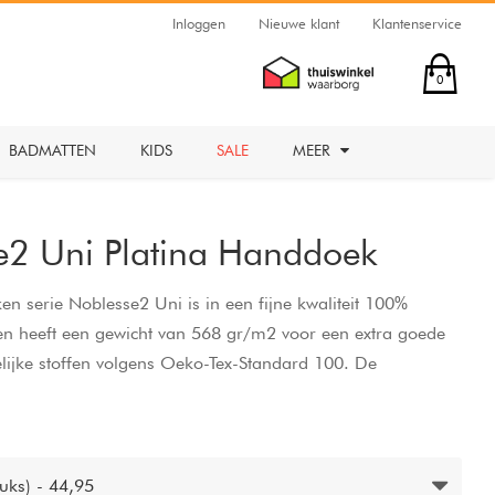
Inloggen
Nieuwe klant
Klantenservice
0
BADMATTEN
KIDS
SALE
MEER
e2 Uni Platina Handdoek
n serie Noblesse2 Uni is in een fijne kwaliteit 100%
n heeft een gewicht van 568 gr/m2 voor een extra goede
lijke stoffen volgens Oeko-Tex-Standard 100. De
60 graden en geschikt voor de droger.
uks) - 44,95