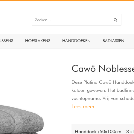
USSENS
HOESLAKENS
HANDDOEKEN
BADJASSEN
Cawö Nobless
Deze Platina Cawö Handdoeke
katoen geweven. Het badlinne
vochtopname. Vrij van schade
Lees meer..
handdoeken zijn wasbaar op 
Handdoek (50x100cm - 3 st