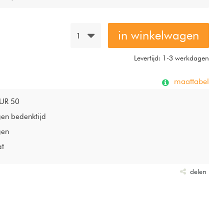
in winkelwagen
1
Levertijd: 1-3 werkdagen
maattabel
EUR 50
gen bedenktijd
gen
at
delen