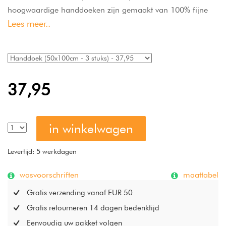
hoogwaardige handdoeken zijn gemaakt van 100% fijne
Lees meer..
katoen met een zachte, fluweelachtige structuur en bieden
uitstekende vochtopname. Dankzij het puristische design en
de vele beschikbare kleuren geef je je badkamer een frisse,
moderne uitstraling. De handdoeken zijn
onderhoudsvriendelijk, wasbaar op 60 °C en geschikt voor
37,95
de trommel-droger, waardoor ze perfect zijn voor dagelijks
gebruik. Made in Germany en ideaal als zachte, duurzame
aanvulling op je bad- of wellness-collectie.
in winkelwagen
Levertijd: 5 werkdagen
wasvoorschriften
maattabel
Gratis verzending vanaf EUR 50
Gratis retourneren 14 dagen bedenktijd
Eenvoudig uw pakket volgen