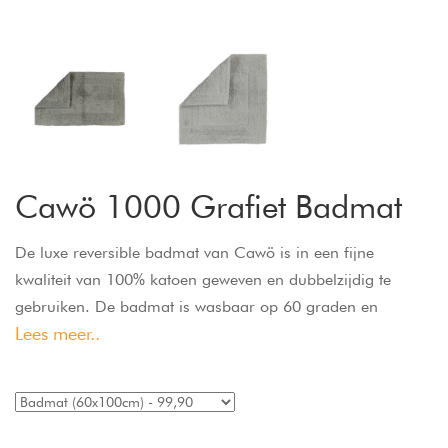
Cawö 1000 Grafiet Badmat
De luxe reversible badmat van Cawö is in een fijne
kwaliteit van 100% katoen geweven en dubbelzijdig te
gebruiken. De badmat is wasbaar op 60 graden en
Lees meer..
geschikt voor de droger en vloerverwarming.