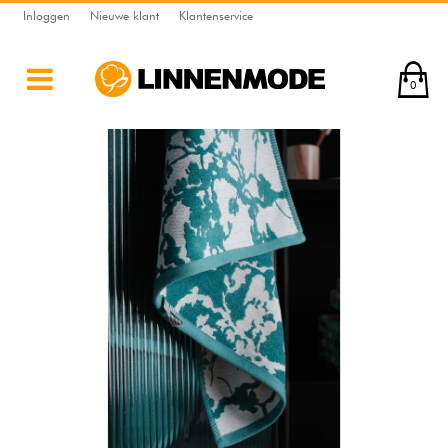
Inloggen
Nieuwe klant
Klantenservice
0