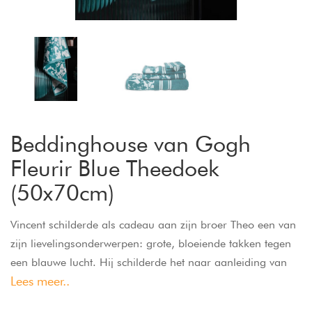
Beddinghouse van Gogh
Fleurir Blue Theedoek
(50x70cm)
Vincent schilderde als cadeau aan zijn broer Theo een van
zijn lievelingsonderwerpen: grote, bloeiende takken tegen
een blauwe lucht. Hij schilderde het naar aanleiding van
Lees meer..
de geboorte van zijn peetzoon, die ook naar hem
vernoemd werd, Vincent Willem. Hij had in gedachten dat