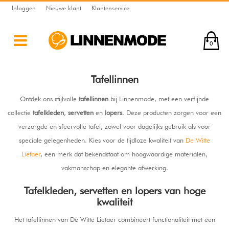
Inloggen
Nieuwe klant
Klantenservice
0
Tafellinnen
Ontdek ons stijlvolle
tafellinnen
bij Linnenmode, met een verfijnde
collectie
tafelkleden
,
servetten
en
lopers
. Deze producten zorgen voor een
verzorgde en sfeervolle tafel, zowel voor dagelijks gebruik als voor
speciale gelegenheden. Kies voor de tijdloze kwaliteit van
De Witte
Lietaer
, een merk dat bekendstaat om hoogwaardige materialen,
vakmanschap en elegante afwerking.
Tafel­kleden, servetten en lopers van hoge
kwaliteit
Het tafellinnen van De Witte Lietaer combineert functionaliteit met een